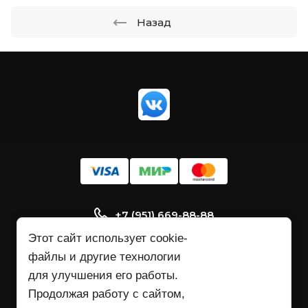
Назад
+7 (951) 669-88-88
Пн-Сб: 10:00 - 18:00
Этот сайт использует cookie-
файлы и другие технологии
Санкт-Петербург. Ломаная улица, д11
к2, офис26. 1 этаж.
для улучшения его работы.
Продолжая работу с сайтом,