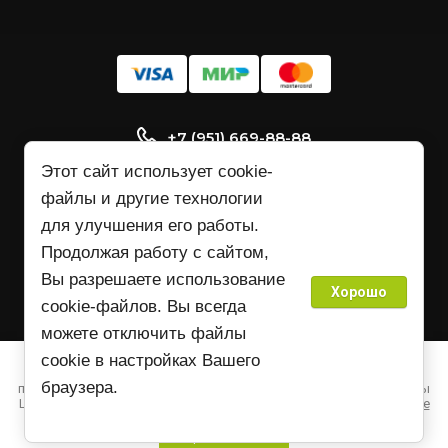
+7 (951) 669-88-88
Пн-Сб: 10:00 - 18:00
Этот сайт использует cookie-
файлы и другие технологии
Санкт-Петербург. Ломаная улица, д11
к2, офис26. 1 этаж.
для улучшения его работы.
Продолжая работу с сайтом,
ofice26@bk.ru
Вы разрешаете использование
Хорошо
cookie-файлов. Вы всегда
© 2018 - 2026
можете отключить файлы
Политика конфиденциальности
Этот сайт использует файлы cookie и метаданные. Продолжая
cookie в настройках Вашего
просматривать его, Вы выражаете свое согласие на обработку
браузера.
персональных данных с использованием метрической программы
LiveInternet в соответствии с
Политикой обработки файлов cookie
Мегагрупп.ру
Продолжить