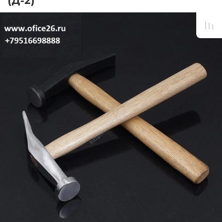
(Д-2)