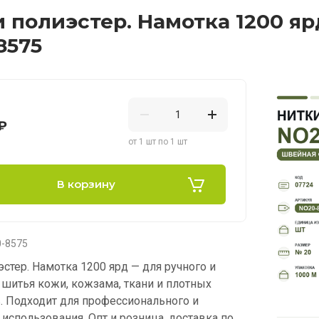
 полиэстер. Намотка 1200 яр
8575
₽
от 1 шт по 1 шт
В корзину
-8575
стер. Намотка 1200 ярд — для ручного и
шитья кожи, кожзама, ткани и плотных
. Подходит для профессионального и
использования. Опт и розница, доставка по