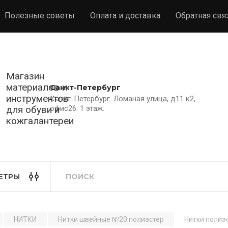
Полезные советы
Оплата и доставка
Обратная свя
Магазин
материалов и
Санкт-Петербург
инструментов
Санкт-Петербург. Ломаная улица, д11 к2,
для обуви и
офис26. 1 этаж.
кожгалантереи
ЕТРЫ
НИТКИ
Нитки швейные №20 полиэстер
Нитки полиэс