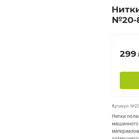
Нитки
№20-
299
Артикул:
№20
Нитки полиэ
машинного 
материалов
домашнего 